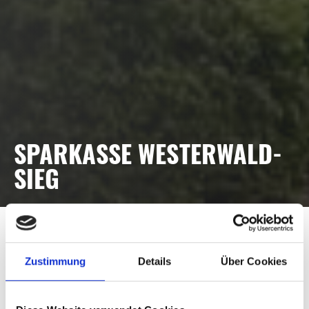
SPARKASSE WESTERWALD-
SIEG
648 m²
322 m²
Zustimmung
Details
Über Cookies
Pfosten-Riegel-Fassade
Aluminiumblechverkleidung
Schüco FWS 50 mit 153
DK-Flügeln