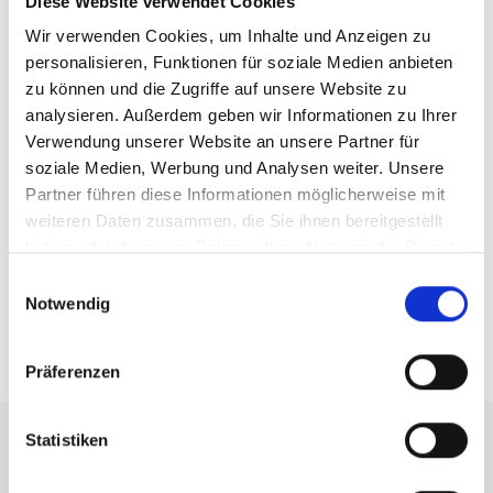
Diese Website verwendet Cookies
Wir verwenden Cookies, um Inhalte und Anzeigen zu
22 m²
22 m²
personalisieren, Funktionen für soziale Medien anbieten
zu können und die Zugriffe auf unsere Website zu
Fenster Schüco AWS
3 Stk. Automatischer
analysieren. Außerdem geben wir Informationen zu Ihrer
75.SI+ / AD UP 75 / ADS
Schiebetür Schüco AWS
Verwendung unserer Website an unsere Partner für
75.SI mit 7 DK-Flügeln
75.SI+ / AD UP 75 / ADS
soziale Medien, Werbung und Analysen weiter. Unsere
75.SI
Partner führen diese Informationen möglicherweise mit
103 m²
weiteren Daten zusammen, die Sie ihnen bereitgestellt
haben oder die sie im Rahmen Ihrer Nutzung der Dienste
gesammelt haben.
Raffstoren Warema,
Einwilligungsauswahl
System Warema E80A6S
Notwendig
Präferenzen
Statistiken
Auf einen Blick