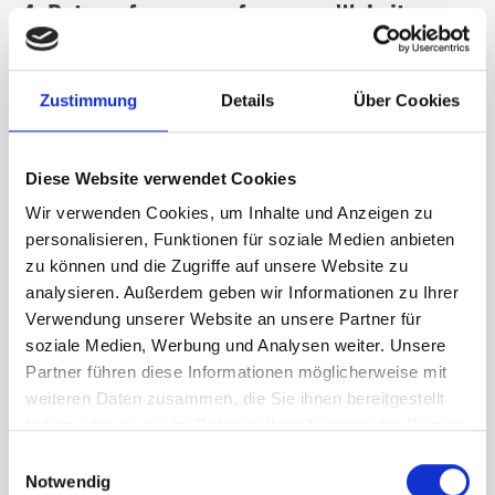
4. Datenerfassung auf unserer Website
Kontaktformular
Zustimmung
Details
Über Cookies
Wenn Sie uns Mitteilungen über das Kontaktformular
senden, erfassen wir die auf dem Formular eingegebenen
Daten einschließlich der von Ihnen angegebenen
Diese Website verwendet Cookies
Kontaktdaten, um Ihre Frage / Anfrage und alle weiteren
Wir verwenden Cookies, um Inhalte und Anzeigen zu
Fragen zu beantworten. Wir geben diese Informationen
personalisieren, Funktionen für soziale Medien anbieten
nicht ohne Ihre Erlaubnis weiter.
zu können und die Zugriffe auf unsere Website zu
analysieren. Außerdem geben wir Informationen zu Ihrer
Wir verarbeiten daher alle Daten, die Sie in das
Verwendung unserer Website an unsere Partner für
Kontaktformular eingeben, nur mit Ihrer Zustimmung
soziale Medien, Werbung und Analysen weiter. Unsere
gemäß Art. 6 (1) (a) DSGVO. Sie können Ihre Einwilligung
Partner führen diese Informationen möglicherweise mit
jederzeit widerrufen. Eine informelle E-Mail mit dieser
weiteren Daten zusammen, die Sie ihnen bereitgestellt
Anfrage ist ausreichend. Die Daten, die verarbeitet werden,
haben oder die sie im Rahmen Ihrer Nutzung der Dienste
bevor wir Ihre Anfrage erhalten, können noch rechtlich
gesammelt haben.
Einwilligungsauswahl
verarbeitet werden.
Notwendig