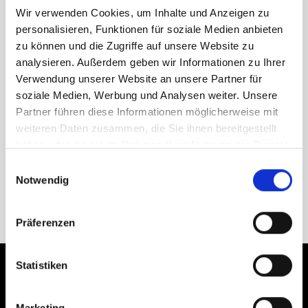
Wir verwenden Cookies, um Inhalte und Anzeigen zu
personalisieren, Funktionen für soziale Medien anbieten
Wenn Sie sich dazu entscheiden eine Meldung zu
zu können und die Zugriffe auf unsere Website zu
machen, stehen Ihnen folgende Möglichkeiten zur
analysieren. Außerdem geben wir Informationen zu Ihrer
Verfügung.
Verwendung unserer Website an unsere Partner für
soziale Medien, Werbung und Analysen weiter. Unsere
Senden Sie eine Mail an
meldestelle@noll-
Partner führen diese Informationen möglicherweise mit
metallbau.de
oder kontaktieren Sie persönlich unsere
weiteren Daten zusammen, die Sie ihnen bereitgestellt
interne Meldestelle unter der Telefonnummer
06485 9150-
haben oder die sie im Rahmen Ihrer Nutzung der Dienste
42
gesammelt haben.
Einwilligungsauswahl
Notwendig
Als Ansprechpartner/-in steht Ihnen im persönlichen
Kontakt Frau Alexandra Petri zur Verfügung.
Präferenzen
Statistiken
LEISTUNGEN
ÜBER UNS
Marketing