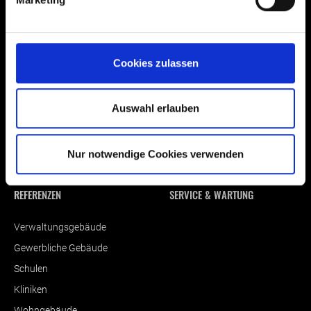
Fenster
Historie
Türen
Team
Fassaden
Partner
Cookies zulassen
Sicherheit und
Einbruchhemmung
Rauch- und
Auswahl erlauben
Brandschutztüren
Sonnenschutz
Nur notwendige Cookies verwenden
Panorama Schiebelösungen
REFERENZEN
SERVICE & WARTUNG
Verwaltungsgebäude
Gewerbliche Gebäude
Schulen
Kliniken
Wohngebäude