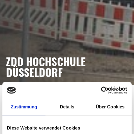
ZDD HOCHSCHULE
DÜSSELDORF
771 m²
40 m²
Zustimmung
Details
Über Cookies
Pfosten-Riegelfassaden
Oberlichtband Lichtdach
Schüco FWS 50 mit
Schüco FWS 60
Einsatzelementen Türen
Diese Website verwendet Cookies