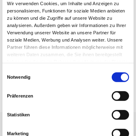
und Fenster - Schüco AWS
Wir verwenden Cookies, um Inhalte und Anzeigen zu
75.SI+/AD UP 75/ADS
personalisieren, Funktionen für soziale Medien anbieten
75.SI
zu können und die Zugriffe auf unsere Website zu
analysieren. Außerdem geben wir Informationen zu Ihrer
12 Stk.
4 Stk.
Verwendung unserer Website an unsere Partner für
soziale Medien, Werbung und Analysen weiter. Unsere
Fluchttüren Schüco ADS
Türen Schüco ADS 76.NI
Partner führen diese Informationen möglicherweise mit
65.NI
SP
weiteren Daten zusammen, die Sie ihnen bereitgestellt
haben oder die sie im Rahmen Ihrer Nutzung der Dienste
7 Stk.
gesammelt haben.
Einwilligungsauswahl
Notwendig
Brandschutztüren Schüco
FireStop ADS 90 FR 30
Präferenzen
Statistiken
Auf einen Blick
Marketing