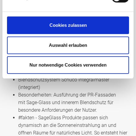
Unsere Leistung
780 m²
– Pfosten-Riegel-Fassaden Schüco FWS 50
Cookies zulassen
mit Einsatzelementen (Türen und Fenster)
40 m²
– Oberlichtband / Lichtdach Schüco FWS 60
12 St.
– Fluchttüren Schüco ADS 65.NI
Auswahl erlauben
4 St.
– Türen Schüco ADS 76.NI SP
7 St.
– Brandschutztüren Schüco FireStop ADS 90
Nur notwendige Cookies verwenden
FR 30
Blendschutzsystem Schüco Integralmaster
(integriert)
Besonderheiten: Ausführung der PR-Fassaden
mit Sage-Glass und innerem Blendschutz für
besondere Anforderungen der Nutzer.
#fakten - SageGlass Produkte passen sich
dynamisch an die Sonneneinstrahlung an und
öffnen Räume für natürliches Licht. So entsteht hier