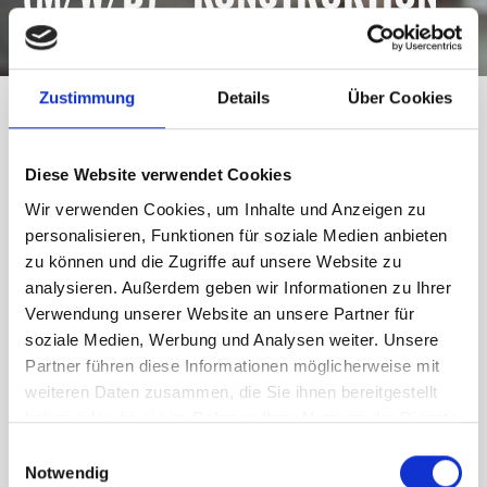
IM METALLBAU
Zustimmung
Details
Über Cookies
Allgemeine Infos
Diese Website verwendet Cookies
Unsere Techniker sind verantwortlich für die Konstruktion
Wir verwenden Cookies, um Inhalte und Anzeigen zu
von modernen Metallbauarbeiten nach Vorgaben der
personalisieren, Funktionen für soziale Medien anbieten
Projektleiter, des jeweiligen Leistungsverzeichnisses und
zu können und die Zugriffe auf unsere Website zu
der bautechnischen Herausforderungen der verschiedenen
analysieren. Außerdem geben wir Informationen zu Ihrer
Projekte.
Verwendung unserer Website an unsere Partner für
soziale Medien, Werbung und Analysen weiter. Unsere
Jetzt
online bewerben
oder senden Sie uns Ihre
Partner führen diese Informationen möglicherweise mit
Bewerbung per Mail an:
jobs@noll-metallbau.de
.
weiteren Daten zusammen, die Sie ihnen bereitgestellt
haben oder die sie im Rahmen Ihrer Nutzung der Dienste
gesammelt haben.
Einwilligungsauswahl
Ihre Aufgaben
Notwendig